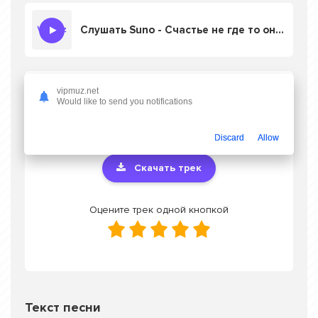
Слушать Suno - Счастье не где то оно это ты
Скачать песню Suno - Счастье не где то
vipmuz.net
Would like to send you notifications
оно это ты
в mp3 или слушать онлайн
бесплатно
Discard
Allow
Скачать трек
Оцените трек одной кнопкой
Текст песни