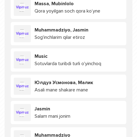
Massa, Mubinlolo
Qora yoyilgan soch qora ko’yne
Muhammadziyo, Jasmin
Sog'inchlarim qilar etiroz
Music
Sotuvlarda turibdi turli o'yinchoq
Юлдуз Усмонова, Малик
Asali mane shakare mane
Jasmin
Salam mani jonim
Muhammadziyo