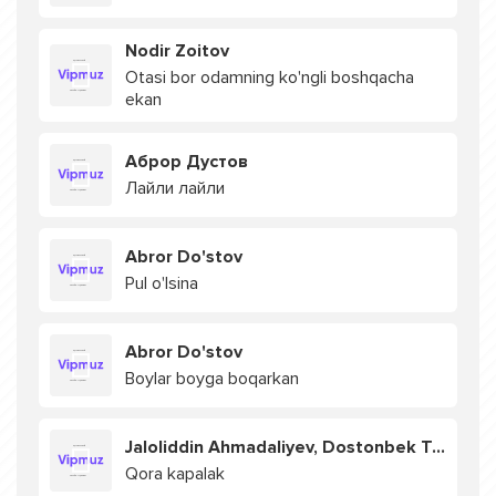
Nodir Zoitov
Otasi bor odamning ko'ngli boshqacha
ekan
Аброр Дустов
Лайли лайли
Abror Do'stov
Pul o'lsina
Abror Do'stov
Boylar boyga boqarkan
Jaloliddin Ahmadaliyev, Dostonbek Turdiyev
Qora kapalak