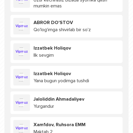
Uzur kechirasiz bizada syomka qilish
mumkin emas
ABROR DO'STOV
Qo'log'imga shivirlab bir so'z
Izzatbek Holiqov
Ilk sevgim
Izzatbek Holiqov
Yana bugun yodimga tushdi
Jaloliddin Ahmadaliyev
Yurgandur
Xam1dov, Ruhsora EMM
Maktab 2