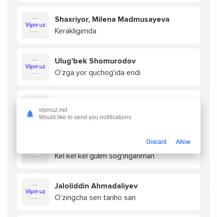
Shaxriyor, Milena Madmusayeva
Kerakligimda
Ulug'bek Shomurodov
O'zga yor quchog'ida endi
Yulduz Turdiyeva
vipmuz.net
Salom salom
Would like to send you notifications
Discard
Allow
Jaloliddin Ahmadaliyev
Kel kel kel gulim sog'inganman
Jaloliddin Ahmadaliyev
O'zingcha sen tanho san