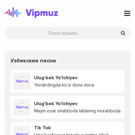
Узбекские песни
Ulugʼbek Yo'lchiyev
Yondirdingda koʼzi dona dona
Ulug'bek Yo'lchiyev
Mayin esar shabboda lablaring murabboda
Tik Tok