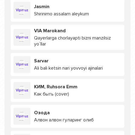
Jasmin
Shirinimo assalam aleykum
VIA Marokand
Qayerlarga chorlayapti bizni manzilsiz
yo`llar
Sarvar
Ali bali ketsin nari yovvoyi ajinalari
КИМ, Ruhsora Emm
Как быть (cover)
Озода
Алвон алвон гуларинг олиб