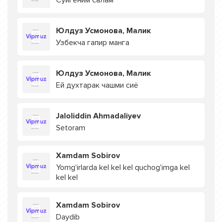
Суйгеним салам
Юлдуз Усмонова, Малик
Узбекча гапир манга
Юлдуз Усмонова, Малик
Ей духтарак чашми сиё
Jaloliddin Ahmadaliyev
Setoram
Xamdam Sobirov
Yomg'irlarda kel kel kel quchog'imga kel
kel kel
Xamdam Sobirov
Daydib