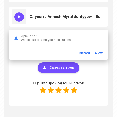
Слушать Annush Myratdurdyyew - Soydum seni sende meni
vipmuz.net
Скачать песню Annush Myratdurdyyew -
Would like to send you notifications
Soydum seni sende meni
в mp3 или слушать
онлайн бесплатно
Discard
Allow
Скачать трек
Оцените трек одной кнопкой