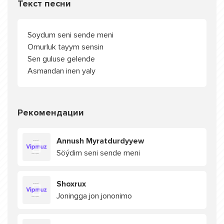
Текст песни
Soydum seni sende meni
Omurluk tayym sensin
Sen guluse gelende
Asmandan inen yaly
Рекомендации
Annush Myratdurdyyew
Söýdim seni sende meni
Shoxrux
Joningga jon jononimo