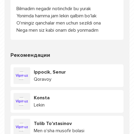
Bilmadim negadir notinchdir bu yurak
Yonimda hamma jam lekin qalbim bo'lak
O'rningiz qanchalar men uchun sezildi ona
Nega men siz kabi onam deb yonmadim
Рекомендации
Ippocik, Senur
Qoravoy
Konsta
Lekin
Tolib To'xtasinov
Men o'sha musofir bolasi