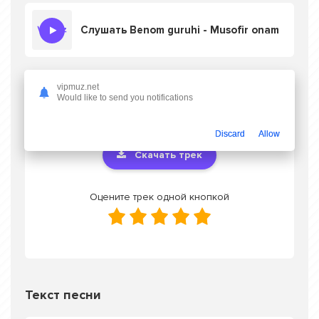
Слушать Benom guruhi - Musofir onam
vipmuz.net
Скачать песню Benom guruhi - Musofir
Would like to send you notifications
onam
в mp3 или слушать онлайн бесплатно
Discard
Allow
Скачать трек
Оцените трек одной кнопкой
Текст песни