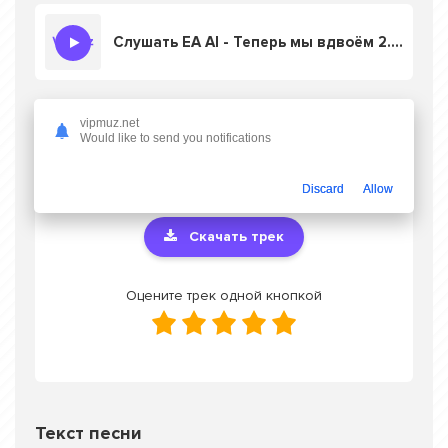
Слушать EA AI - Теперь мы вдвоём 2.0 версия
vipmuz.net
Скачать песню EA AI - Теперь мы вдвоём
Would like to send you notifications
2.0 версия
в mp3 или слушать онлайн
бесплатно
Discard
Allow
Скачать трек
Оцените трек одной кнопкой
Текст песни