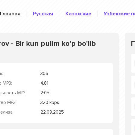
Главная
Русская
Казахские
Узбекские п
 - Bir kun pulim ko'p bo'lib
о:
306
р MP3:
4.81
льность MP3:
2:05
тво MP3:
320 kbps
елиза:
22.09.2025