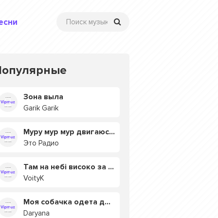
есни
Популярные
Зона выла
Garik Garik
Муру мур мур двигаюсь на мурмулях
Это Радио
Там на небі високо за хмарами
VoityK
Моя собачка одета дороже тебя
Daryana