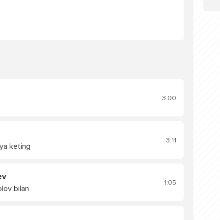
3:00
3:11
ya keting
ev
1:05
lov bilan