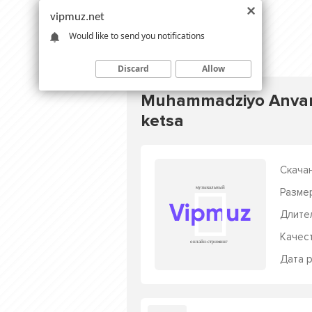
vipmuz.net
Would like to send you notifications
Discard
Allow
Muhammadziyo Anvarov
ketsa
Скачан
Разме
Длите
Качес
Дата р