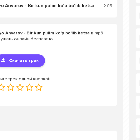
nvarov - Bir kun pulim ko'p bo'lib ketsa
2:05
nvarov - Bir kun pulim ko'p bo'lib ketsa
в mp3
лушать онлайн бесплатно
Скачать трек
ите трек одной кнопкой