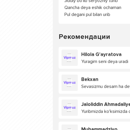
Jiddiy bo'lib seryozniy turib
Qancha deya eshik ochaman
Pul degani pul bilan urib
Рекомендации
Hilola G'ayratova
Yuragim seni deya uradi
Bekxan
Sevasizmu desam ha de
Jaloliddin Ahmadaliy
Yuribmizda ko'ksimizda o
Muhammadziyo