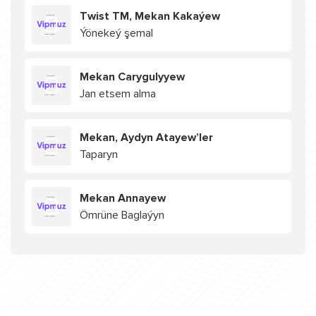
Twist TM, Mekan Kakaýew
Ýönekeý şemal
Mekan Carygulyyew
Jan etsem alma
Mekan, Aydyn Atayew’ler
Taparyn
Mekan Annayew
Ömrüne Baglaýyn