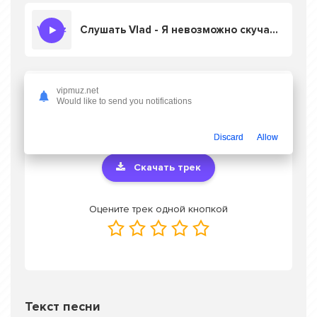
Слушать Vlad - Я невозможно скучаю (Cover)
Скачать песню Vlad - Я невозможно
vipmuz.net
Would like to send you notifications
скучаю (Cover)
в mp3 или слушать онлайн
бесплатно
Discard
Allow
Скачать трек
Оцените трек одной кнопкой
Текст песни