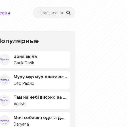
есни
Популярные
Зона выла
Garik Garik
Муру мур мур двигаюсь на мурмулях
Это Радио
Там на небі високо за хмарами
VoityK
Моя собачка одета дороже тебя
Daryana