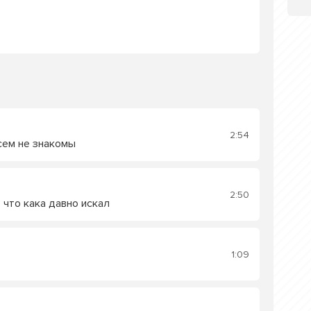
2:54
сем не знакомы
2:50
 что кака давно искал
1:09