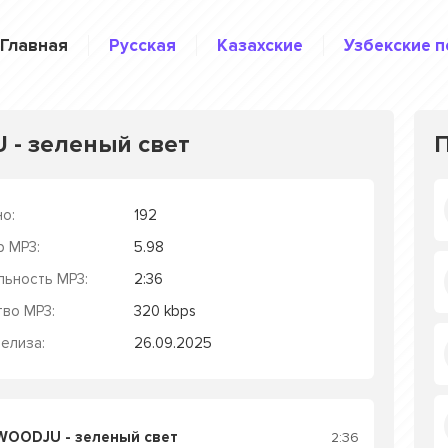
Главная
Русская
Казахские
Узбекские п
- зеленый свет
о:
192
р MP3:
5.98
льность MP3:
2:36
тво MP3:
320 kbps
елиза:
26.09.2025
WOODJU - зеленый свет
2:36