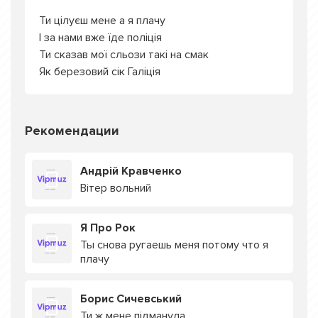
Ти цілуєш мене а я плачу
І за нами вже їде поліція
Ти сказав мої сльози такі на смак
Як березовий сік Галіція
Рекомендации
Андрій Кравченко
Вітер вольний
Я Про Рок
Ты снова ругаешь меня потому что я
плачу
Борис Сичевський
Ти ж мене підманула