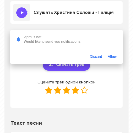
Слушать Христина Соловій - Галіція
vipmuz.net
Скачать песню Христина Соловій - Галіція
Would like to send you notifications
в mp3 или слушать онлайн бесплатно
Discard
Allow
Скачать трек
Оцените трек одной кнопкой
Текст песни