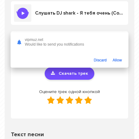
Слушать DJ shark - Я тебя очень (Cover)
Скачать песню DJ shark - Я тебя очень
vipmuz.net
Would like to send you notifications
(Cover)
в mp3 или слушать онлайн
бесплатно
Discard
Allow
Скачать трек
Оцените трек одной кнопкой
Текст песни