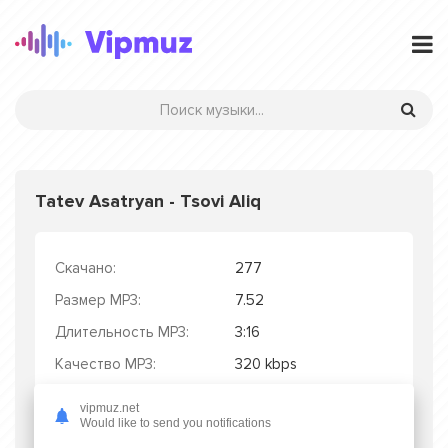
Tatev Asatryan - Tsovi Aliq
Скачано:
277
Размер MP3:
7.52
Длительность MP3:
3:16
Качество MP3:
320 kbps
Дата релиза:
27.09.2025
vipmuz.net
Would like to send you notifications