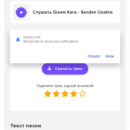
Слушать Gizem Kara - Senden Uzakta
Скачать песню Gizem Kara - Senden
vipmuz.net
Would like to send you notifications
Uzakta
в mp3 или слушать онлайн
бесплатно
Discard
Allow
Скачать трек
Оцените трек одной кнопкой
Текст песни