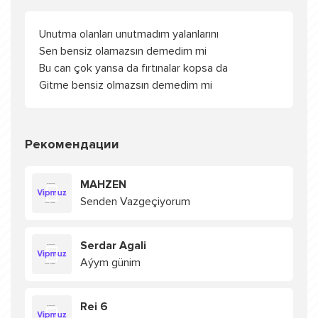
Unutma olanları unutmadım yalanlarını
Sen bensiz olamazsın demedim mi
Bu can çok yansa da fırtınalar kopsa da
Gitme bensiz olmazsın demedim mi
Рекомендации
MAHZEN
Senden Vazgeçiyorum
Serdar Agali
Aýym günim
Rei 6