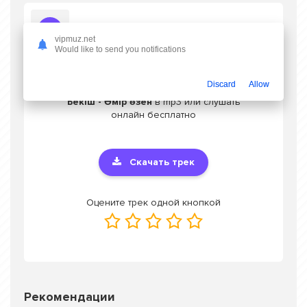
Слушать BAYGUN, Құдайберген Бекіш - Өмір өзен
vipmuz.net
Would like to send you notifications
Discard
Allow
Скачать песню BAYGUN, Құдайберген
Бекіш - Өмір өзен
в mp3 или слушать
онлайн бесплатно
Скачать трек
Оцените трек одной кнопкой
Рекомендации