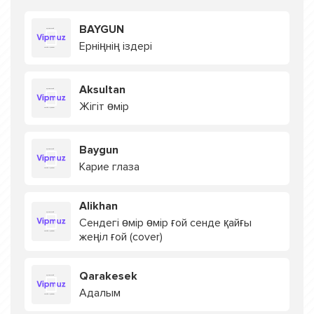
BAYGUN
Ерніңнің іздері
Aksultan
Жігіт өмір
Baygun
Карие глаза
Alikhan
Сендегі өмір өмір ғой сенде қайғы
жеңіл ғой (cover)
Qarakesek
Адалым