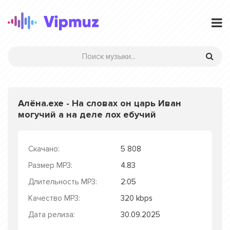
Алёна.exe - На словах он царь Иван
могучий а на деле лох ебучий
Скачано:
5 808
Размер MP3:
4.83
Длительность MP3:
2:05
Качество MP3:
320 kbps
Дата релиза:
30.09.2025