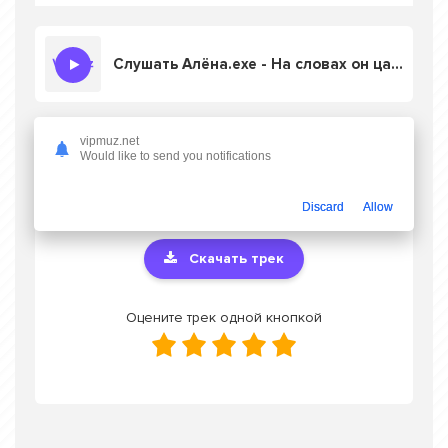
Слушать Алёна.exe - На словах он царь Иван могучий а на деле лох ебучий
vipmuz.net
Скачать песню Алёна.exe - На словах он
Would like to send you notifications
царь Иван могучий а на деле лох ебучий
в
mp3 или слушать онлайн бесплатно
Discard
Allow
Скачать трек
Оцените трек одной кнопкой