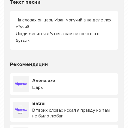
Текст песни
На словах он царь Иван могучий а на деле лох
е*учий
Люди женятся е*утся а нам не во что а в
бутсах
Рекомендации
Алёна.exe
Царь
Batrai
В твоих словах искал я правду но там
не было любви