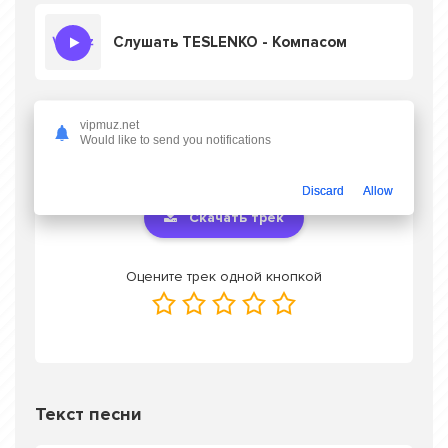
Слушать TESLENKO - Компасом
vipmuz.net
Скачать песню TESLENKO - Компасом
в
Would like to send you notifications
mp3 или слушать онлайн бесплатно
Discard
Allow
Скачать трек
Оцените трек одной кнопкой
Текст песни