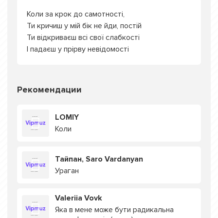
Коли за крок до самотності,
Ти кричиш у мій бік не йди, постій
Ти відкриваєш всі свої слабкості
І падаєш у прірву невідомості
Рекомендации
LOMIY
Коли
Тайпан, Saro Vardanyan
Ураган
Valeriia Vovk
Яка в мене може бути радикальна