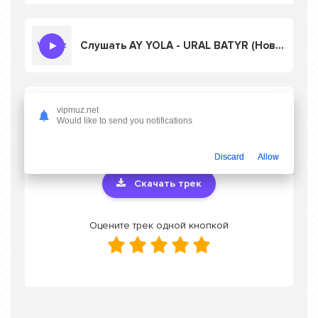
Слушать AY YOLA - URAL BATYR (Новый альбом 2025)
Скачать песню AY YOLA - URAL BATYR
vipmuz.net
(Новый альбом 2025)
в mp3 или слушать
Would like to send you notifications
онлайн бесплатно
Discard
Allow
Скачать трек
Оцените трек одной кнопкой