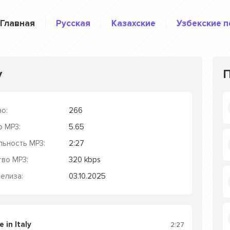
Главная
Русская
Казахские
Узбекские п
y
о:
266
р MP3:
5.65
льность MP3:
2:27
тво MP3:
320 kbps
елиза:
03.10.2025
in Italy
2:27