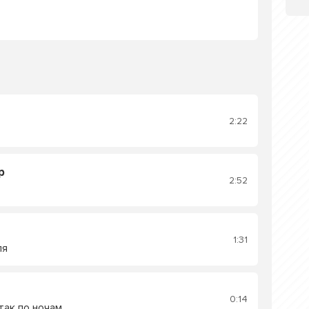
2:22
р
2:52
1:31
ля
0:14
так по ночам