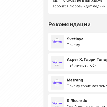
Мы что снова не в патриархе
Горбится любовь идёт ледник
Рекомендации
Svetlaya
Почему
Asper X, Гарри Топо
Пей лечись люби
Matrang
Почему горит моя зем
R.Riccardo
Она больше не плачет 