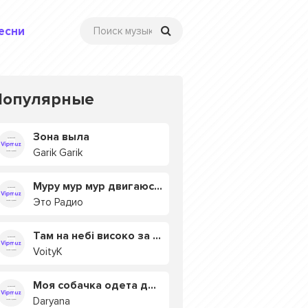
есни
Популярные
Зона выла
Garik Garik
Муру мур мур двигаюсь на мурмулях
Это Радио
Там на небі високо за хмарами
VoityK
Моя собачка одета дороже тебя
Daryana