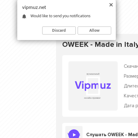
vipmuz.net
Would like to send you notifications
Discard
Allow
OWEEK - Made in Ital
Скачан
Разме
Длите
Качес
Дата р
Слушать OWEEK - Made 