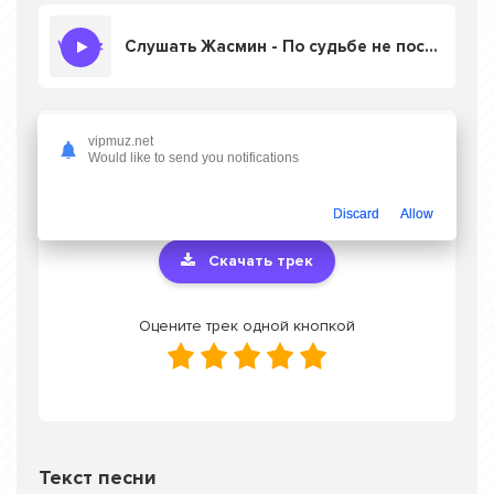
Слушать Жасмин - По судьбе не посуху идти
Скачать песню Жасмин - По судьбе не
vipmuz.net
Would like to send you notifications
посуху идти
в mp3 или слушать онлайн
бесплатно
Discard
Allow
Скачать трек
Оцените трек одной кнопкой
Текст песни