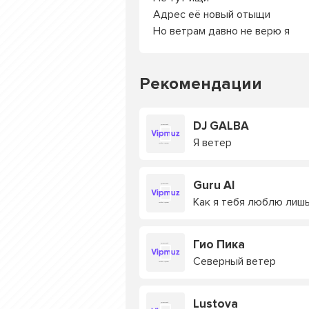
Адрес её новый отыщи
Но ветрам давно не верю я
Рекомендации
DJ GALBA
Я ветер
Guru AI
Как я тебя люблю лишь
Гио Пика
Северный ветер
Lustova