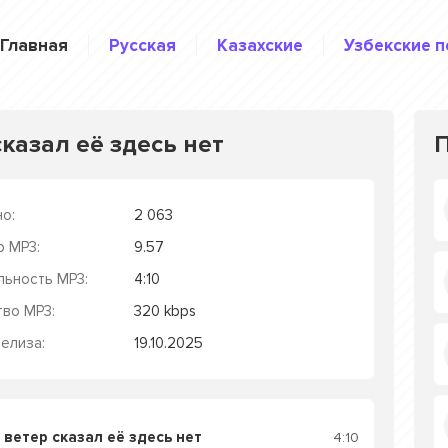
Главная
Русская
Казахские
Узбекские п
сказал её здесь нет
о:
2 063
р MP3:
9.57
льность MP3:
4:10
тво MP3:
320 kbps
елиза:
19.10.2025
 ветер сказал её здесь нет
4:10