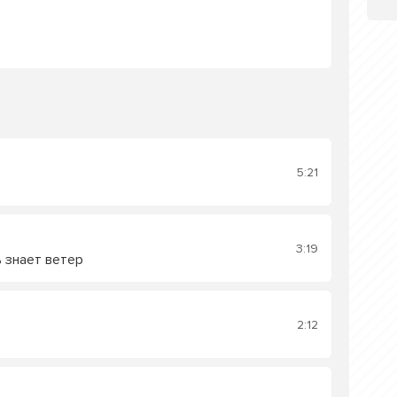
5:21
3:19
 знает ветер
2:12