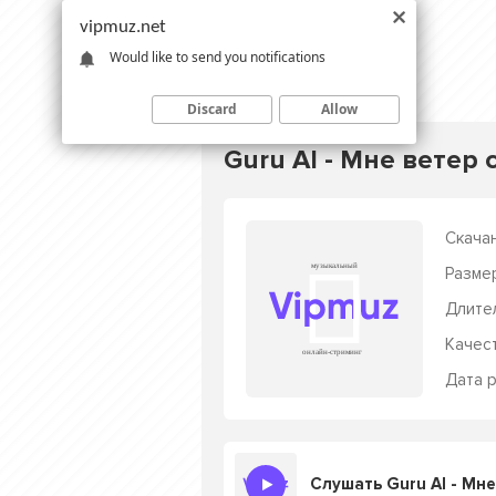
vipmuz.net
Would like to send you notifications
Discard
Allow
Guru AI - Мне ветер 
Скачан
Разме
Длите
Качес
Дата р
Слушать Guru AI - Мне