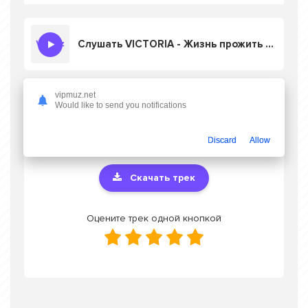
Слушать VICTORIA - Жизнь прожить не поле перейти
vipmuz.net
Скачать песню VICTORIA - Жизнь прожить
Would like to send you notifications
не поле перейти
в mp3 или слушать
онлайн бесплатно
Discard
Allow
Скачать трек
Оцените трек одной кнопкой