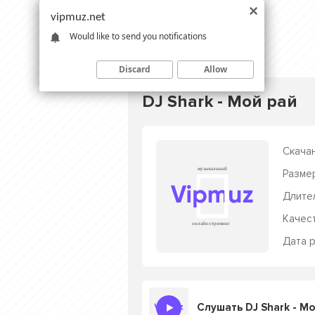
vipmuz.net
Would like to send you notifications
Discard
Allow
DJ Shark - Мой рай
Скачан
Разме
Длите
Качес
Дата р
Слушать DJ Shark - Мо