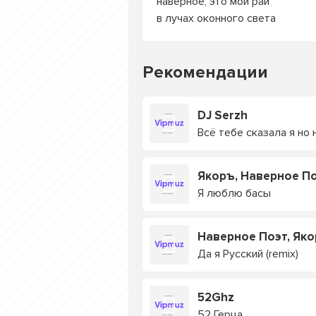
наверное, это мой рай
в лучах оконного света
Рекомендации
DJ Serzh
Всё тебе сказала я но
Якоръ, Наверное Поэ
Я люблю басы
Наверное Поэт, Яко
Да я Русский (remix)
52Ghz
52 Герца