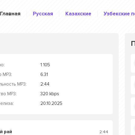
Главная
Русская
Казахские
Узбекские п
о:
1 105
р MP3:
6.31
льность MP3:
2:44
тво MP3:
320 kbps
елиза:
20.10.2025
й рай
2:44