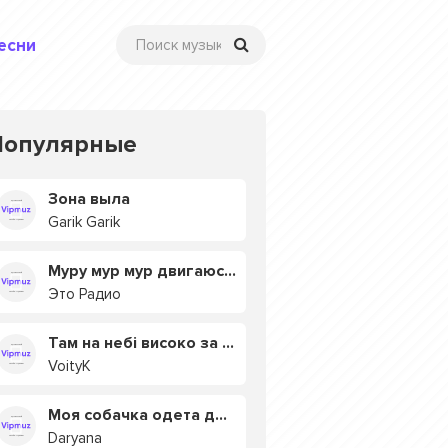
есни
Популярные
Зона выла
Garik Garik
Муру мур мур двигаюсь на мурмулях
Это Радио
Там на небі високо за хмарами
VoityK
Моя собачка одета дороже тебя
Daryana