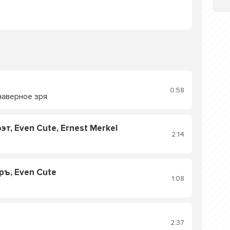
0:58
 наверное зря
т, Even Cute, Ernest Merkel
2:14
ръ, Even Cute
1:08
2:37