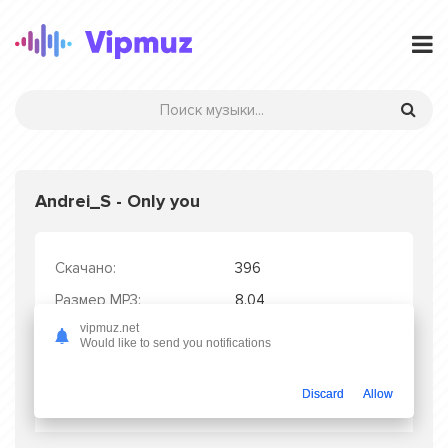
Andrei_S - Only you
Скачано:
396
Размер MP3:
8.04
vipmuz.net
Длительность MP3:
3:29
Would like to send you notifications
Качество MP3:
320 kbps
Дата релиза:
20.10.2025
Discard
Allow