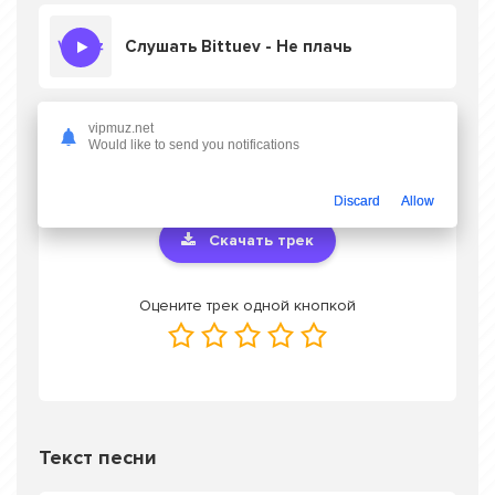
Слушать Bittuev - Не плачь
vipmuz.net
Скачать песню Bittuev - Не плачь
в mp3
Would like to send you notifications
или слушать онлайн бесплатно
Discard
Allow
Скачать трек
Оцените трек одной кнопкой
Текст песни