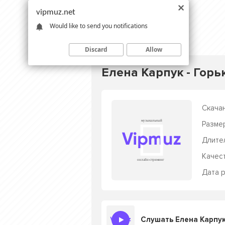
vipmuz.net
Would like to send you notifications
Discard
Allow
Елена Карпук - Горь
Скачан
Разме
Длите
Качес
Дата р
Слушать Елена Карпук