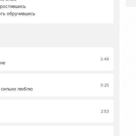
простившись
ить обручившись
2:48
ине
0:25
 сильно люблю
2:53