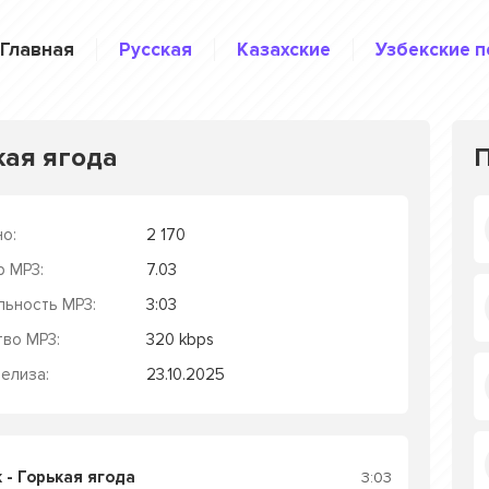
Главная
Русская
Казахские
Узбекские п
кая ягода
о:
2 170
р MP3:
7.03
льность MP3:
3:03
тво MP3:
320 kbps
елиза:
23.10.2025
 - Горькая ягода
3:03