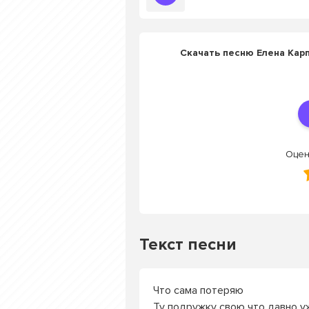
Скачать песню Елена Карп
Оцен
Текст песни
Что сама потеряю
Ту подружку свою что давно у