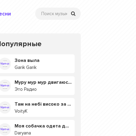
есни
Популярные
Зона выла
Garik Garik
Муру мур мур двигаюсь на мурмулях
Это Радио
Там на небі високо за хмарами
VoityK
Моя собачка одета дороже тебя
Daryana