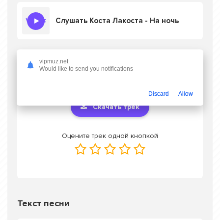
Слушать Коста Лакоста - На ночь
vipmuz.net
Скачать песню Коста Лакоста - На ночь
в
Would like to send you notifications
mp3 или слушать онлайн бесплатно
Discard
Allow
Скачать трек
Оцените трек одной кнопкой
Текст песни