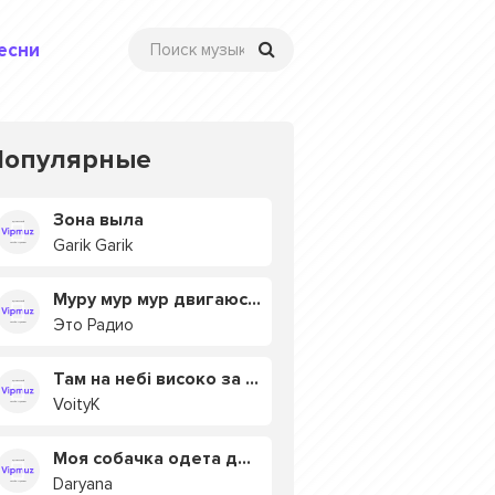
есни
Популярные
Зона выла
Garik Garik
Муру мур мур двигаюсь на мурмулях
Это Радио
Там на небі високо за хмарами
VoityK
Моя собачка одета дороже тебя
Daryana