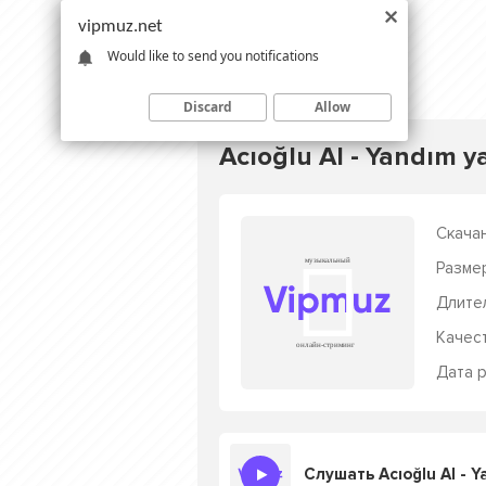
vipmuz.net
Would like to send you notifications
Discard
Allow
Acıoğlu AI - Yandım y
Скачан
Разме
Длите
Качес
Дата р
Слушать Acıoğlu AI - Y