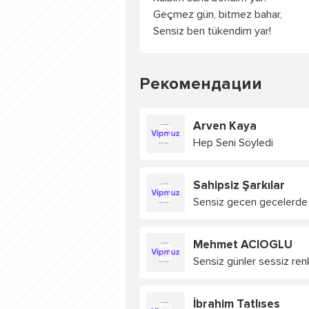
Geçmez gün, bitmez bahar,
Sensiz ben tükendim yar!
Рекомендации
Arven Kaya
Hep Seni Söyledi
Sahipsiz Şarkılar
Sensiz gecen gecelerde
Mehmet ACIOGLU
Sensiz günler sessiz ren
İbrahim Tatlıses