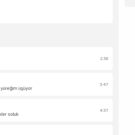
2:38
3:47
 yüreğim üşüyor
4:37
kler soluk