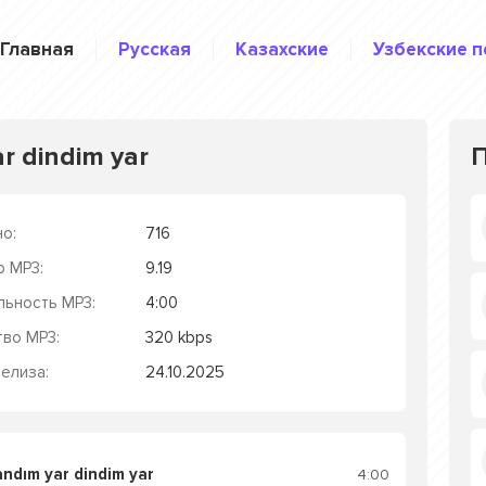
Главная
Русская
Казахские
Узбекские п
ar dindim yar
о:
716
р MP3:
9.19
льность MP3:
4:00
тво MP3:
320 kbps
елиза:
24.10.2025
andım yar dindim yar
4:00