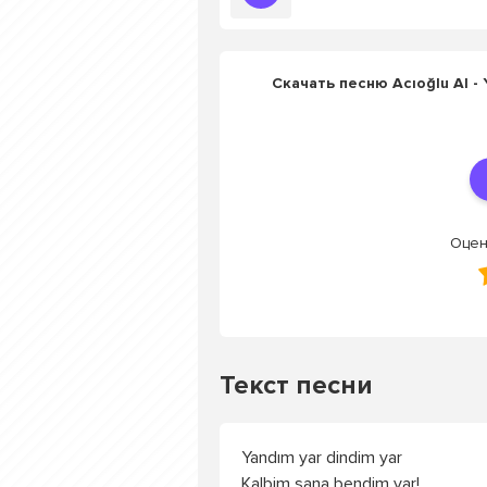
Скачать песню Acıoğlu AI - 
Оцен
Текст песни
Yandım yar dindim yar
Kalbim sana bendim yar!