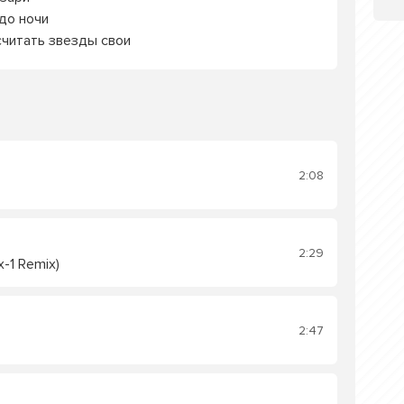
до ночи
считать звезды свои
2:08
2:29
x-1 Remix)
2:47