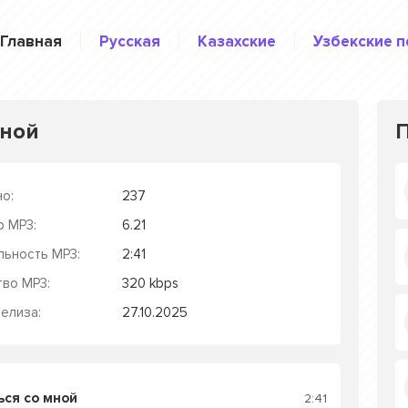
Главная
Русская
Казахские
Узбекские п
мной
о:
237
р MP3:
6.21
льность MP3:
2:41
тво MP3:
320 kbps
елиза:
27.10.2025
ься со мной
2:41