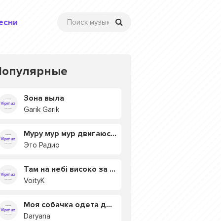
есни
Популярные
Зона выла
Garik Garik
Муру мур мур двигаюсь на мурмулях
Это Радио
Там на небі високо за хмарами
VoityK
Моя собачка одета дороже тебя
Daryana