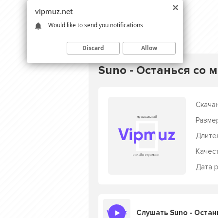
vipmuz.net
Would like to send you notifications
Discard
Allow
Suno - Останься со 
Скачан
Разме
Длите
Качес
Дата р
Слушать Suno - Остан