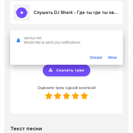
Слушать DJ Shark - Где ты где ты звезда моя
Скачать песню DJ Shark - Где ты где ты
vipmuz.net
Would like to send you notifications
звезда моя
в mp3 или слушать онлайн
бесплатно
Discard
Allow
Скачать трек
Оцените трек одной кнопкой
Текст песни