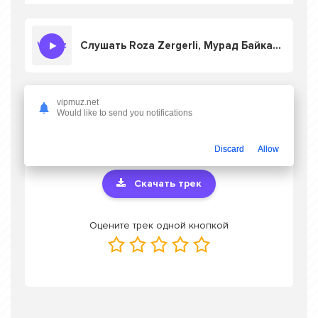
Слушать Roza Zergerli, Мурад Байкаев - Неизбежная любовь
vipmuz.net
Скачать песню Roza Zergerli, Мурад
Would like to send you notifications
Байкаев - Неизбежная любовь
в mp3 или
слушать онлайн бесплатно
Discard
Allow
Скачать трек
Оцените трек одной кнопкой