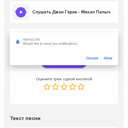
Слушать Джон Гарик - Михал Палыч
Скачать песню Джон Гарик - Михал Палыч
vipmuz.net
в mp3 или слушать онлайн бесплатно
Would like to send you notifications
Discard
Allow
Скачать трек
Оцените трек одной кнопкой
Текст песни