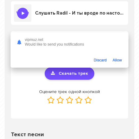
Слушать Radil - И ты вроде по настоящему
Скачать песню Radil - И ты вроде по
vipmuz.net
Would like to send you notifications
настоящему
в mp3 или слушать онлайн
бесплатно
Discard
Allow
Скачать трек
Оцените трек одной кнопкой
Текст песни