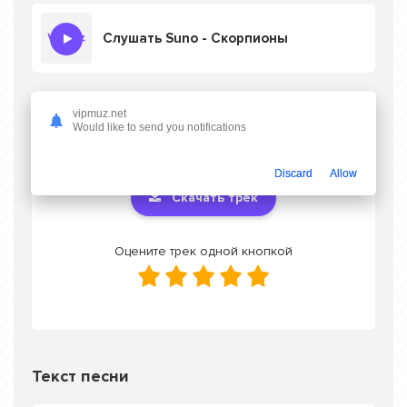
Слушать Suno - Скорпионы
vipmuz.net
Скачать песню Suno - Скорпионы
в mp3
Would like to send you notifications
или слушать онлайн бесплатно
Discard
Allow
Скачать трек
Оцените трек одной кнопкой
Текст песни