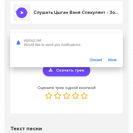
Слушать Цыган Ваня Спекулянт - Золотые сундуки
Скачать песню Цыган Ваня Спекулянт -
vipmuz.net
Золотые сундуки
в mp3 или слушать
Would like to send you notifications
онлайн бесплатно
Discard
Allow
Скачать трек
Оцените трек одной кнопкой
Текст песни