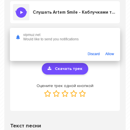
Слушать Artem Smile - Каблучками тук тук тук
vipmuz.net
Скачать песню Artem Smile - Каблучками
Would like to send you notifications
тук тук тук
в mp3 или слушать онлайн
бесплатно
Discard
Allow
Скачать трек
Оцените трек одной кнопкой
Текст песни