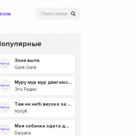
есни
Популярные
Зона выла
Garik Garik
Муру мур мур двигаюсь на мурмулях
Это Радио
Там на небі високо за хмарами
VoityK
Моя собачка одета дороже тебя
Daryana