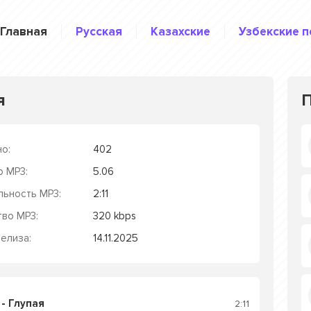
Главная
Русская
Казахские
Узбекские п
я
о:
402
р MP3:
5.06
льность MP3:
2:11
тво MP3:
320 kbps
елиза:
14.11.2025
- Глупая
2:11