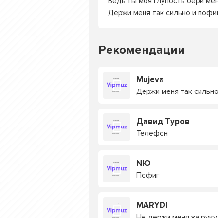
Ведь ты моя глупость бери мен
Держи меня так сильно и пофи
Рекомендации
Mujeva
Держи меня так сильно
Давид Туров
Телефон
NЮ
Пофиг
MARYDI
Не держи меня за руку