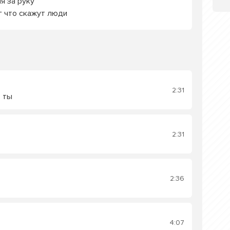
я за руку
г что скажут люди
2:31
 ты
2:31
2:36
4:07