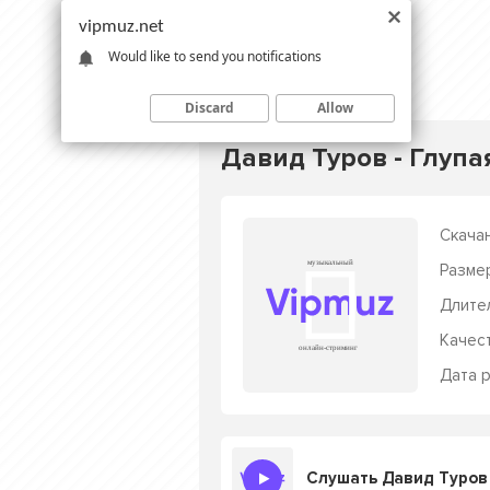
vipmuz.net
Would like to send you notifications
Discard
Allow
Давид Туров - Глупа
Скачан
Разме
Длите
Качес
Дата р
Слушать Давид Туров 