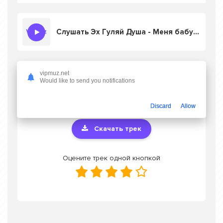
Слушать Эх Гуляй Душа - Меня бабушка учила не давай ты в ночь ко всем
vipmuz.net
Скачать песню Эх Гуляй Душа - Меня
Would like to send you notifications
бабушка учила не давай ты в ночь ко
всем
в mp3 или слушать онлайн бесплатно
Discard
Allow
Скачать трек
Оцените трек одной кнопкой