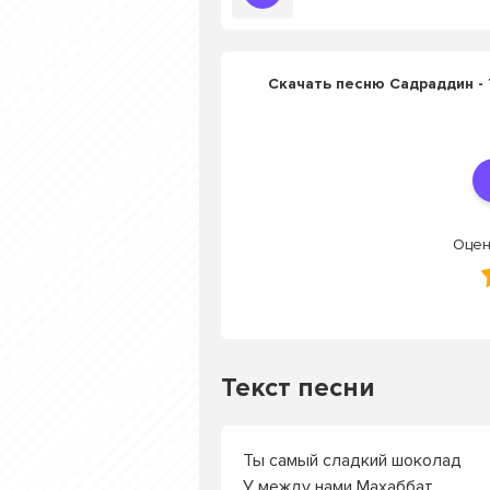
Скачать песню Садраддин -
Оцен
Текст песни
Ты самый сладкий шоколад
У между нами Махаббат