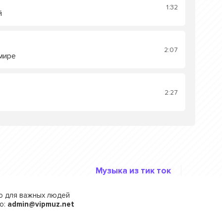
1:32
й
2:07
мире
2:27
Музыка из тик ток
го для важных людей
о:
admin@vipmuz.net