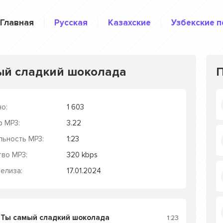
Главная
Русская
Казахские
Узбекские п
ый сладкий шоколада
о:
1 603
р MP3:
3.22
льность MP3:
1:23
тво MP3:
320 kbps
елиза:
17.01.2024
 Ты самый сладкий шоколада
1:23