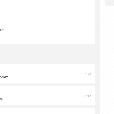
еня
1:23
ббат
2:47
он