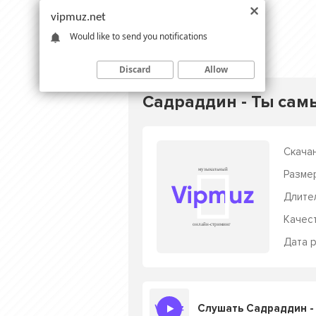
vipmuz.net
Would like to send you notifications
Discard
Allow
Садраддин - Ты сам
Скачан
Разме
Длите
Качес
Дата р
Слушать Садраддин -