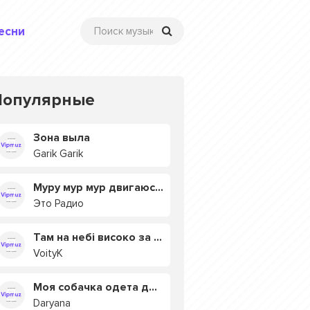
есни
Популярные
Зона выла
Garik Garik
Муру мур мур двигаюсь на мурмулях
Это Радио
Там на небі високо за хмарами
VoityK
Моя собачка одета дороже тебя
Daryana