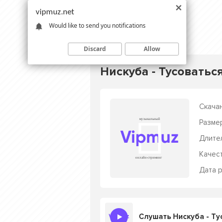
vipmuz.net
Would like to send you notifications
Discard
Allow
Нискуба - Тусоватьс
Скачан
Разме
Длите
Качес
Дата р
Слушать Нискуба - Ту