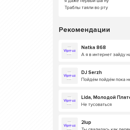
я даже первый шагну
Траблы таяли во рту
Рекомендации
Natka 868
А я в интернет зайду 
DJ Serzh
Пойдём пойдём пока н
Lida, Молодой Плат
Не тусоваться
2lup
Ты свалилась как перв