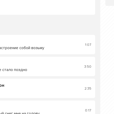
1:07
настроение собой возьму
3:50
е стало поздно
он
2:35
0:17
ый снег мне на голову