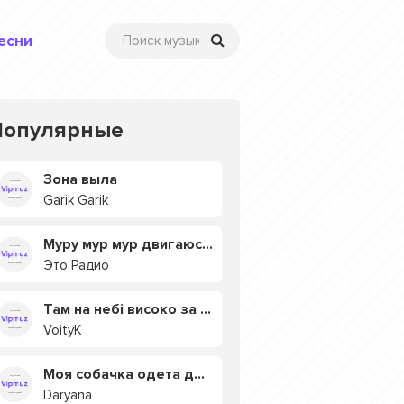
есни
Популярные
Зона выла
Garik Garik
Муру мур мур двигаюсь на мурмулях
Это Радио
Там на небі високо за хмарами
VoityK
Моя собачка одета дороже тебя
Daryana