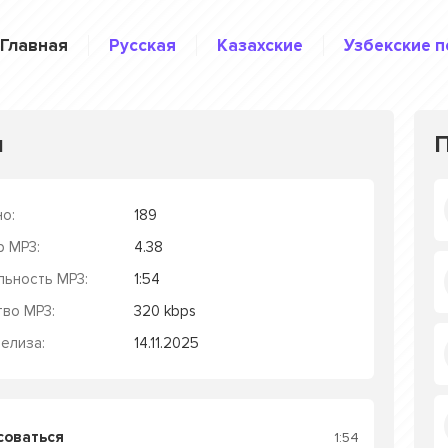
Главная
Русская
Казахские
Узбекские п
я
о:
189
р MP3:
4.38
льность MP3:
1:54
тво MP3:
320 kbps
елиза:
14.11.2025
соваться
1:54