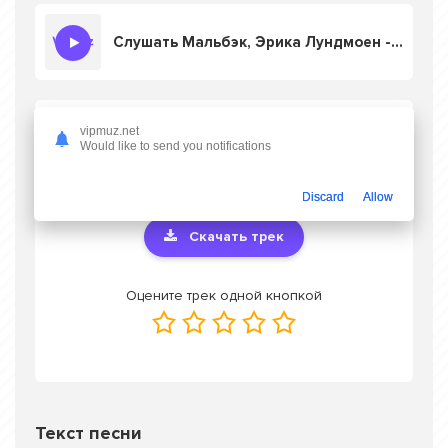
Слушать Мальбэк, Эрика Лундмоен - Тонем
Скачать песню Мальбэк, Эрика Лундмоен
vipmuz.net
Would like to send you notifications
- Тонем
в mp3 или слушать онлайн
бесплатно
Discard
Allow
Скачать трек
Оцените трек одной кнопкой
Текст песни