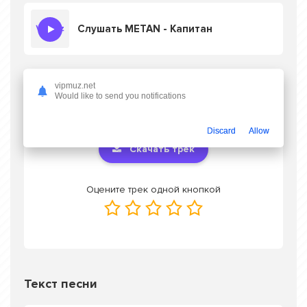
Слушать METAN - Капитан
vipmuz.net
Скачать песню METAN - Капитан
в mp3
Would like to send you notifications
или слушать онлайн бесплатно
Discard
Allow
Скачать трек
Оцените трек одной кнопкой
Текст песни