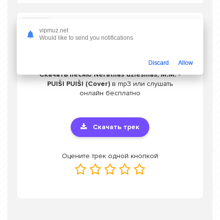
vipmuz.net
Слушать Nerātnās dziesmas, M.M. - PUIŠI PUIŠI (Cover)
Would like to send you notifications
Discard
Allow
Скачать песню Nerātnās dziesmas, M.M. -
PUIŠI PUIŠI (Cover)
в mp3 или слушать
онлайн бесплатно
Скачать трек
Оцените трек одной кнопкой