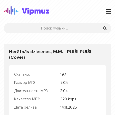
Nerātnās dziesmas, M.M. - PUIŠI PUIŠI
(Cover)
Скачано:
197
Размер MP3:
7.05
Длительность MP3:
3:04
Качество MP3:
320 kbps
Дата релиза:
14.11.2025