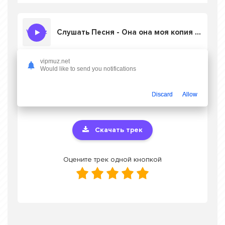
Слушать Песня - Она она моя копия смотрит в глаза
vipmuz.net
Would like to send you notifications
Скачать песню Песня - Она она моя
копия смотрит в глаза
в mp3 или слушать
онлайн бесплатно
Discard
Allow
Скачать трек
Оцените трек одной кнопкой