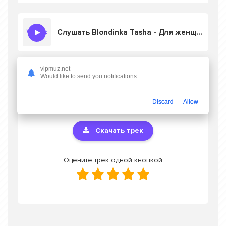
Слушать Blondinka Tasha - Для женщины дороже всех мужчин
vipmuz.net
Скачать песню Blondinka Tasha - Для
Would like to send you notifications
женщины дороже всех мужчин
в mp3 или
слушать онлайн бесплатно
Discard
Allow
Скачать трек
Оцените трек одной кнопкой