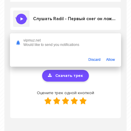
Слушать Radil - Первый снег он ложится на ветви вновь
vipmuz.net
Скачать песню Radil - Первый снег он
Would like to send you notifications
ложится на ветви вновь
в mp3 или
слушать онлайн бесплатно
Discard
Allow
Скачать трек
Оцените трек одной кнопкой