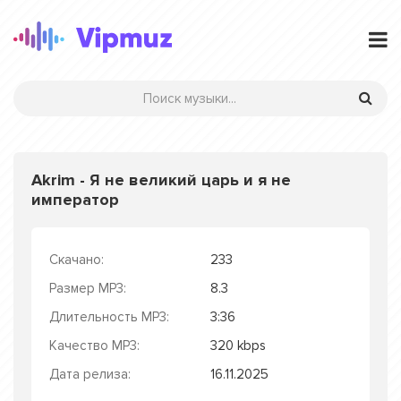
Akrim - Я не великий царь и я не
император
Скачано:
233
Размер MP3:
8.3
Длительность MP3:
3:36
Качество MP3:
320 kbps
Дата релиза:
16.11.2025