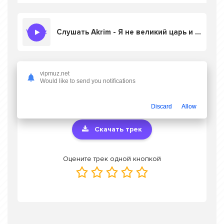
Слушать Akrim - Я не великий царь и я не император
vipmuz.net
Скачать песню Akrim - Я не великий царь
Would like to send you notifications
и я не император
в mp3 или слушать
онлайн бесплатно
Discard
Allow
Скачать трек
Оцените трек одной кнопкой