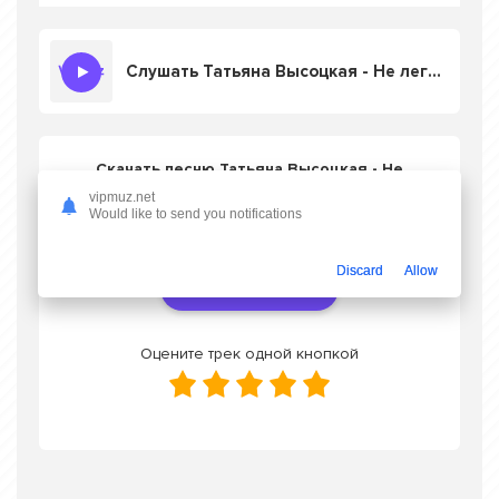
Слушать Татьяна Высоцкая - Не легко быть мамой и женой
Скачать песню Татьяна Высоцкая - Не
легко быть мамой и женой
в mp3 или
vipmuz.net
слушать онлайн бесплатно
Would like to send you notifications
Discard
Allow
Скачать трек
Оцените трек одной кнопкой