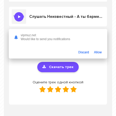
Слушать Неизвестный - А ты бармен давай налей белого вина (remix)
vipmuz.net
Скачать песню Неизвестный - А ты
Would like to send you notifications
бармен давай налей белого вина (remix)
в
mp3 или слушать онлайн бесплатно
Discard
Allow
Скачать трек
Оцените трек одной кнопкой