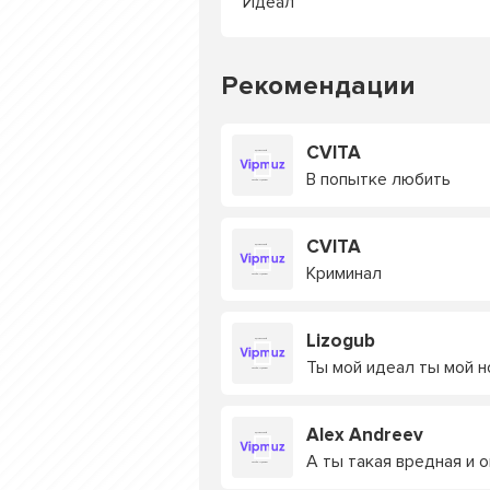
Идеал
Рекомендации
CVITA
В попытке любить
CVITA
Криминал
Lizogub
Ты мой идеал ты мой 
Alex Andreev
А ты такая вредная и о