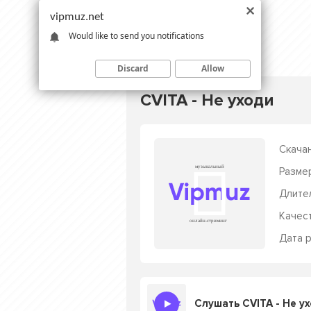
vipmuz.net
Would like to send you notifications
Discard
Allow
CVITA - Не уходи
Скачан
Разме
Длите
Качес
Дата р
Слушать CVITA - Не у