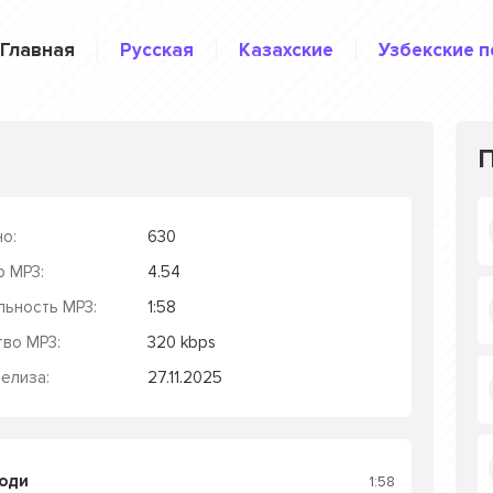
Главная
Русская
Казахские
Узбекские п
о:
630
р MP3:
4.54
льность MP3:
1:58
тво MP3:
320 kbps
елиза:
27.11.2025
ходи
1:58