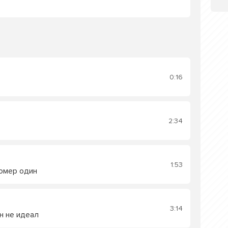
0:16
2:34
1:53
номер один
3:14
н не идеал