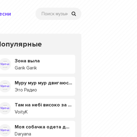
есни
Популярные
Зона выла
Garik Garik
Муру мур мур двигаюсь на мурмулях
Это Радио
Там на небі високо за хмарами
VoityK
Моя собачка одета дороже тебя
Daryana