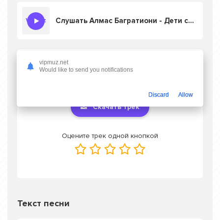
Слушать Алмас Багратиони - Дети света
vipmuz.net
Скачать песню Алмас Багратиони - Дети
Would like to send you notifications
света
в mp3 или слушать онлайн бесплатно
Discard
Allow
Скачать трек
Оцените трек одной кнопкой
Текст песни